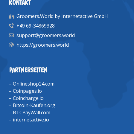
KONTAKT
Groomers.World by Internetactive GmbH
+49 69-34869328
support@groomers.world
https://groomers.world
PARTNERSEITEN
–
Onlineshop24.com
–
Coinpages.io
–
Coincharge.io
–
Bitcoin-Kaufen.org
–
BTCPayWall.com
–
internetactive.io