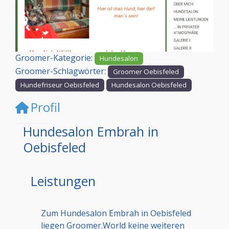
Vorheriges
Nächst
Groomer-Kategorie:
Hundesalon
Groomer-Schlagwörter:
Groomer Oebisfeled
Hundefriseur Oebisfeled
Hundesalon Oebisfeled
Profil
Hundesalon Embrah in
Oebisfeled
Leistungen
Zum Hundesalon Embrah in Oebisfeled
liegen Groomer.World keine weiteren