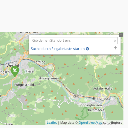
Suche durch Eingabetaste starten
Leaflet
| Map data ©
OpenStreetMap
contributors