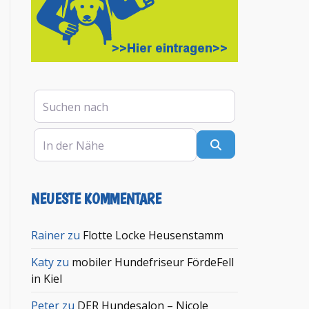
Suchen nach
In der Nähe
Suchen
NEUESTE KOMMENTARE
Rainer
zu
Flotte Locke Heusenstamm
Katy
zu
mobiler Hundefriseur FördeFell
in Kiel
Peter
zu
DER Hundesalon – Nicole