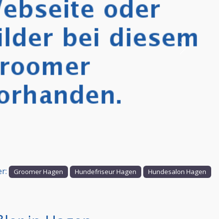
Nächstes
er:
Groomer Hagen
Hundefriseur Hagen
Hundesalon Hagen