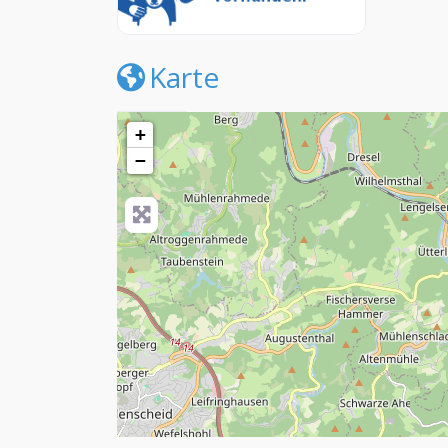
Karte
+
−