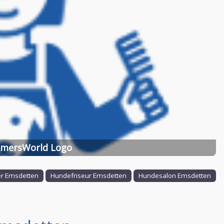
Nächstes
mersWorld Logo
r Emsdetten
Hundefriseur Emsdetten
Hundesalon Emsdetten