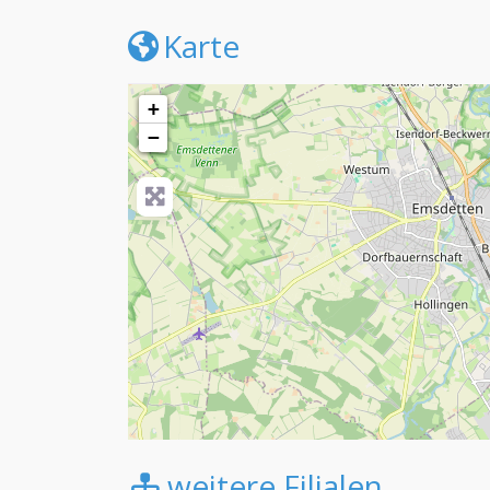
GroomersWorld Logo
Karte
+
−
weitere Filialen