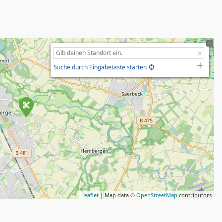
Suche durch Eingabetaste starten
Leaflet
| Map data ©
OpenStreetMap
contributors