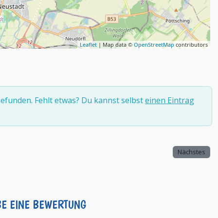
Leaflet
| Map data ©
OpenStreetMap
contributors
efunden. Fehlt etwas? Du kannst selbst
einen Eintrag
Nächstes
BE EINE BEWERTUNG