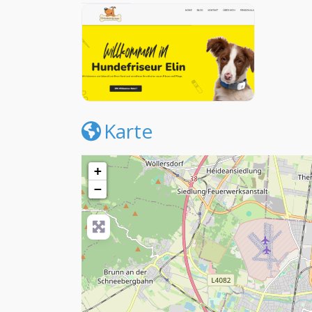
Karte
+
−