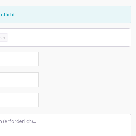
tlicht.
len