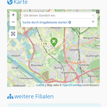
Karte
+
−
Suche durch Eingabetaste starten
Leaflet
| Map data ©
OpenStreetMap
contributors
weitere Filialen