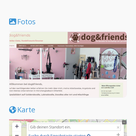
Fotos
Karte
+
−
Suche durch Eingabetaste starten