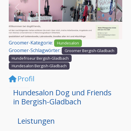
Vorheriges
Nächst
Groomer-Kategorie:
Hundesalon
Groomer-Schlagwörter:
Groomer Bergish-Gladbach
Hundefriseur Bergish-Gladbach
Hundesalon Bergish-Gladbach
Profil
Hundesalon Dog und Friends
in Bergish-Gladbach
Leistungen