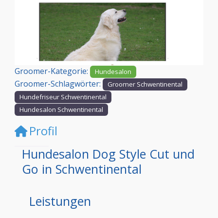
Vorheriges
Nächst
Groomer-Kategorie:
Hundesalon
Groomer-Schlagwörter:
Groomer Schwentinental
Hundefriseur Schwentinental
Hundesalon Schwentinental
Profil
Hundesalon Dog Style Cut und
Go in Schwentinental
Leistungen