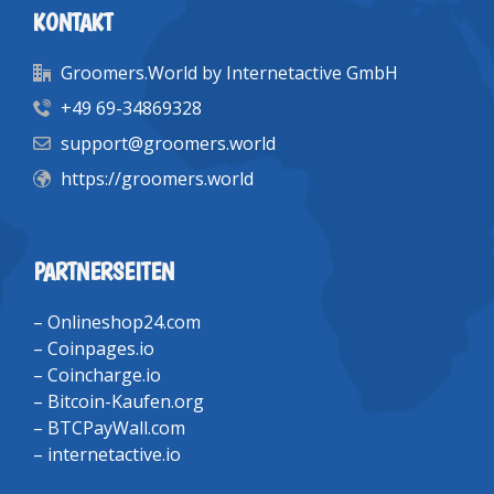
KONTAKT
Groomers.World by Internetactive GmbH
+49 69-34869328
support@groomers.world
https://groomers.world
PARTNERSEITEN
–
Onlineshop24.com
–
Coinpages.io
–
Coincharge.io
–
Bitcoin-Kaufen.org
–
BTCPayWall.com
–
internetactive.io