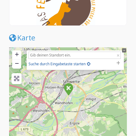
Karte
+
−
Suche durch Eingabetaste starten