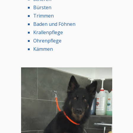
Bürsten
Trimmen
Baden und Föhnen
Krallenpflege
Ohrenpflege
Kämmen