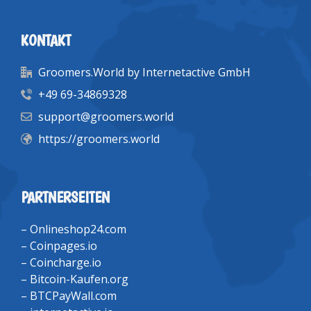
KONTAKT
Groomers.World by Internetactive GmbH
+49 69-34869328
support@groomers.world
https://groomers.world
PARTNERSEITEN
–
Onlineshop24.com
–
Coinpages.io
–
Coincharge.io
–
Bitcoin-Kaufen.org
–
BTCPayWall.com