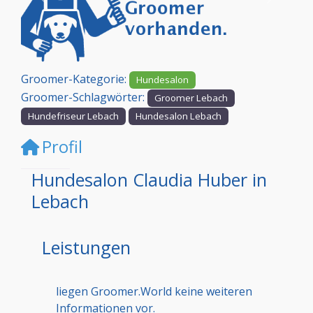
Vorheriges
Nächst
Groomer-Kategorie:
Hundesalon
Groomer-Schlagwörter:
Groomer Lebach
Hundefriseur Lebach
Hundesalon Lebach
Profil
Hundesalon Claudia Huber in
Lebach
Leistungen
liegen Groomer.World keine weiteren
Informationen vor.