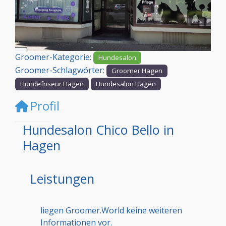
Vorheriges
Nächst
Groomer-Kategorie:
Hundesalon
Groomer-Schlagwörter:
Groomer Hagen
Hundefriseur Hagen
Hundesalon Hagen
Profil
Hundesalon Chico Bello in
Hagen
Leistungen
liegen Groomer.World keine weiteren
Informationen vor.