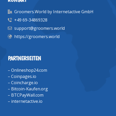
Groomers.World by Internetactive GmbH
+49 69-34869328
support@groomers.world
https://groomers.world
PARTNERSEITEN
–
Onlineshop24.com
–
Coinpages.io
–
Coincharge.io
–
Bitcoin-Kaufen.org
–
BTCPayWall.com
–
internetactive.io