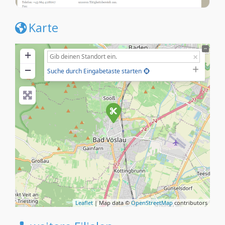
Karte
+
−
Suche durch Eingabetaste starten
Leaflet
| Map data ©
OpenStreetMap
contributors