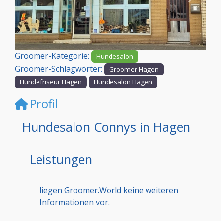
Vorheriges
Nächst
Groomer-Kategorie:
Hundesalon
Groomer-Schlagwörter:
Groomer Hagen
Hundefriseur Hagen
Hundesalon Hagen
Profil
Hundesalon Connys in Hagen
Leistungen
liegen Groomer.World keine weiteren
Informationen vor.