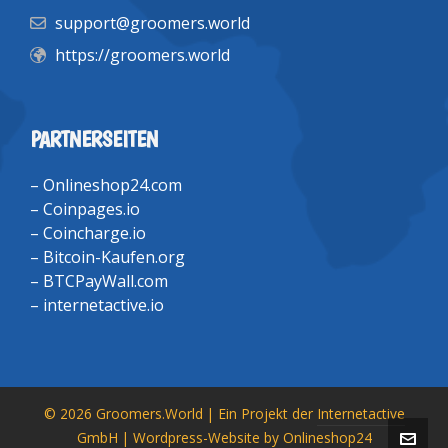
support@groomers.world
https://groomers.world
PARTNERSEITEN
–
Onlineshop24.com
–
Coinpages.io
–
Coincharge.io
–
Bitcoin-Kaufen.org
–
BTCPayWall.com
–
internetactive.io
© 2026 Groomers.World | Ein Projekt der
Internetactive
GmbH
| Wordpress-Website by
Onlineshop24