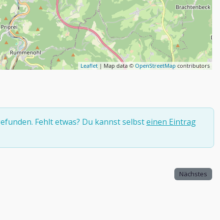
Leaflet
| Map data ©
OpenStreetMap
contributors
efunden. Fehlt etwas? Du kannst selbst
einen Eintrag
Nächstes