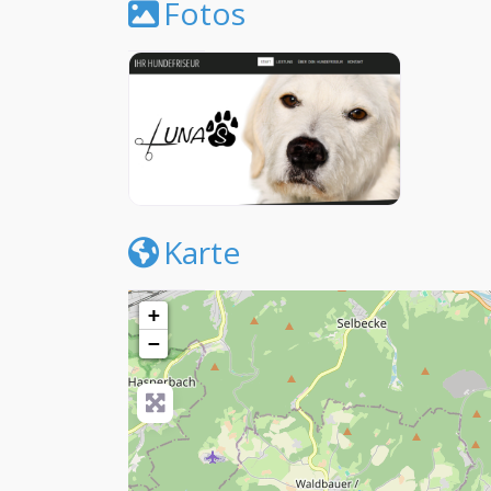
Fotos
Karte
+
−