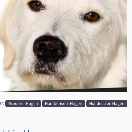
Nächstes
er:
Groomer Hagen
Hundefriseur Hagen
Hundesalon Hagen