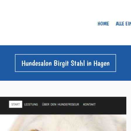
HOME
ALLE E
Hundesalon Birgit Stahl in Hagen