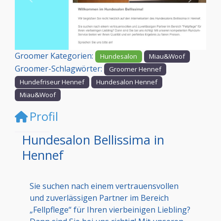
Vorheriges
Nächst
Groomer Kategorien:
Hundesalon
Miau&Woof
Groomer-Schlagwörter:
Groomer Hennef
Hundefriseur Hennef
Hundesalon Hennef
Miau&Woof
Profil
Hundesalon Bellissima in
Hennef
Sie suchen nach einem vertrauensvollen
und zuverlässigen Partner im Bereich
„Fellpflege“ für Ihren vierbeinigen Liebling?