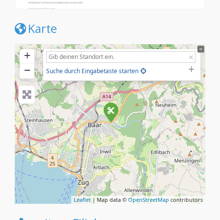
Karte
+
−
Suche durch Eingabetaste starten
Leaflet
| Map data ©
OpenStreetMap
contributors