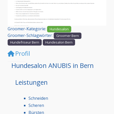
Vorheriges
Nächst
Groomer-Kategorie:
Hundesalon
Groomer-Schlagwörter:
Groomer Bern
Hundefriseur Bern
Hundesalon Bern
Profil
Hundesalon ANUBIS in Bern
Leistungen
Schneiden
Scheren
Bürsten