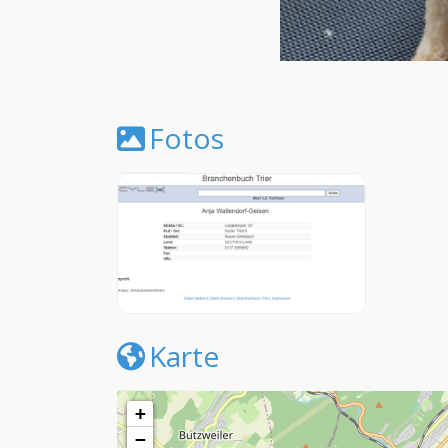
Fotos
Karte
+
−