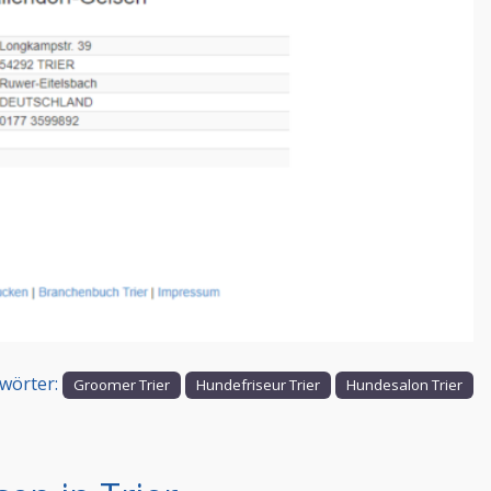
Nächstes
wörter:
Groomer Trier
Hundefriseur Trier
Hundesalon Trier