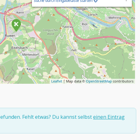
Suche durch Eingabetaste starten
Leaflet
| Map data ©
OpenStreetMap
contributors
efunden. Fehlt etwas? Du kannst selbst
einen Eintrag