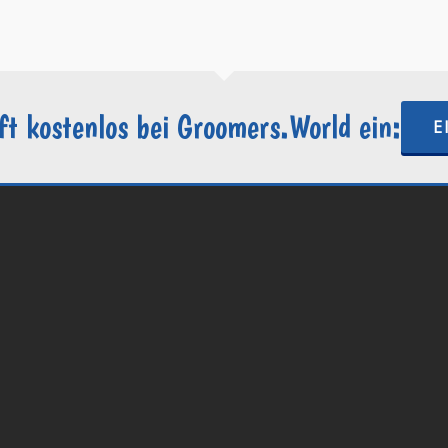
https://groomers.world
ft kostenlos bei Groomers.World ein:
E
.World | Ein Projekt der
Internetactive GmbH
| Wordpress-Website