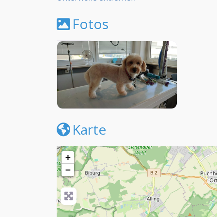
Fotos
Karte
+
−