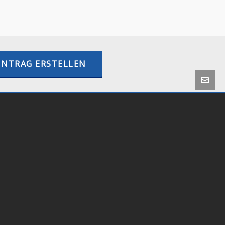
–
BTCPayWall.com
–
internetactive.io
INTRAG ERSTELLEN
 by
Onlineshop24