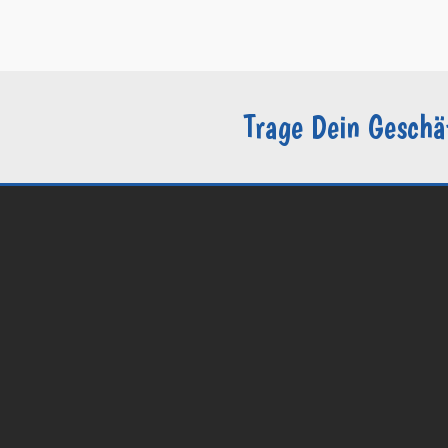
–
Datenschutzerklärung / DSGVO
–
Sie sind Groomer?
Trage Dein Geschä
© 2026 Groomers