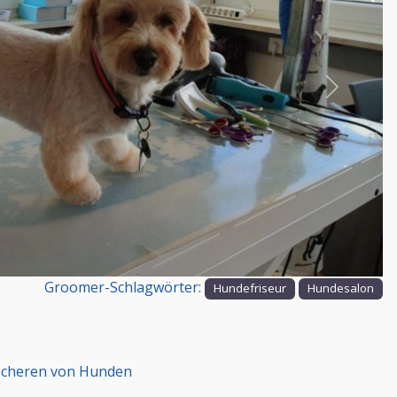
Nächstes
Groomer-Schlagwörter:
Hundefriseur
Hundesalon
 scheren von Hunden