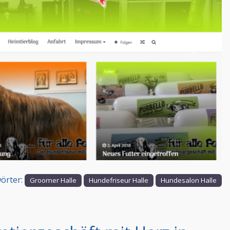
Nächstes
örter:
Groomer Halle
Hundefriseur Halle
Hundesalon Halle