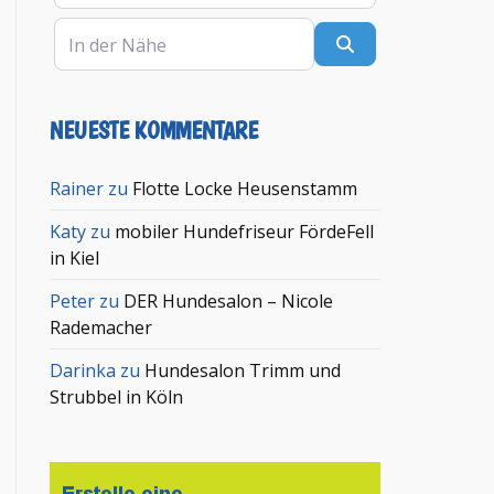
In der Nähe
Suchen
NEUESTE KOMMENTARE
Rainer
zu
Flotte Locke Heusenstamm
Katy
zu
mobiler Hundefriseur FördeFell
in Kiel
Peter
zu
DER Hundesalon – Nicole
Rademacher
Darinka
zu
Hundesalon Trimm und
Strubbel in Köln