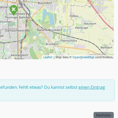
Leaflet
| Map data ©
OpenStreetMap
contributors
efunden. Fehlt etwas? Du kannst selbst
einen Eintrag
Nächstes