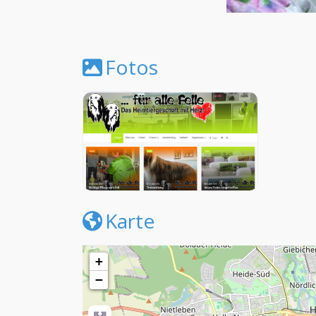
Fotos
Karte
+
−