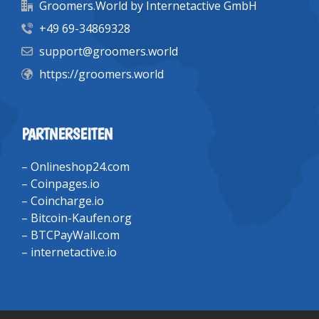
Groomers.World by Internetactive GmbH
+49 69-34869328
support@groomers.world
https://groomers.world
PARTNERSEITEN
–
Onlineshop24.com
–
Coinpages.io
–
Coincharge.io
–
Bitcoin-Kaufen.org
–
BTCPayWall.com
–
internetactive.io