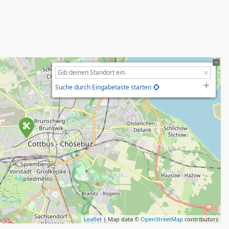
Suche durch Eingabetaste starten
Leaflet
| Map data ©
OpenStreetMap
contributors