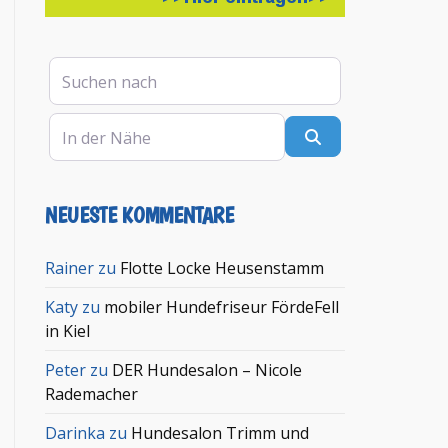
Suchen nach
In der Nähe
Suchen
NEUESTE KOMMENTARE
Rainer
zu
Flotte Locke Heusenstamm
Katy
zu
mobiler Hundefriseur FördeFell
in Kiel
Peter
zu
DER Hundesalon – Nicole
Rademacher
Darinka
zu
Hundesalon Trimm und