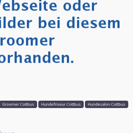
Nächstes
Groomer Cottbus
Hundefriseur Cottbus
Hundesalon Cottbus