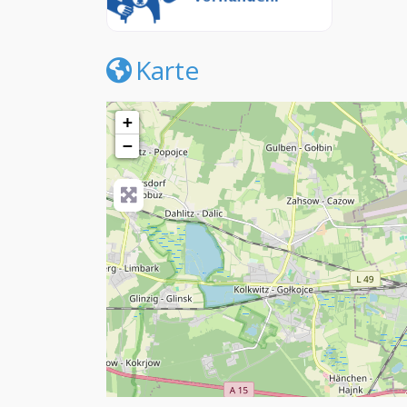
Karte
+
−