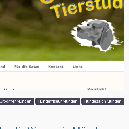
Nächstes
Groomer Münden
Hundefriseur Münden
Hundesalon Münden