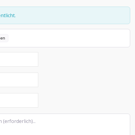
tlicht.
len