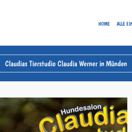
HOME
ALLE E
Claudias Tierstudio Claudia Werner in Münden