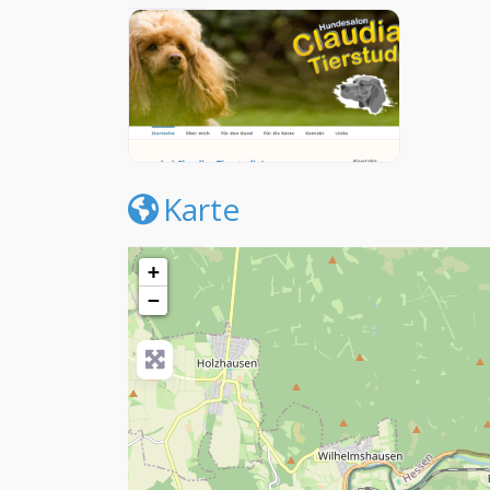
Karte
+
−