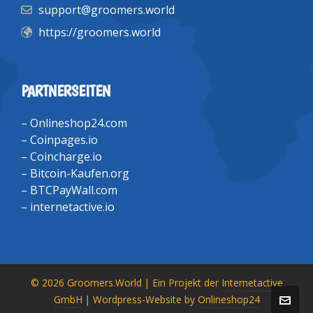
support@groomers.world
https://groomers.world
PARTNERSEITEN
–
Onlineshop24.com
–
Coinpages.io
–
Coincharge.io
–
Bitcoin-Kaufen.org
–
BTCPayWall.com
–
internetactive.io
© 2026 Groomers.World | Ein Projekt der
Internetactive
GmbH
| Wordpress-Website by
Onlineshop24