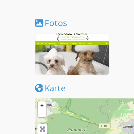
Fotos
Karte
+
−