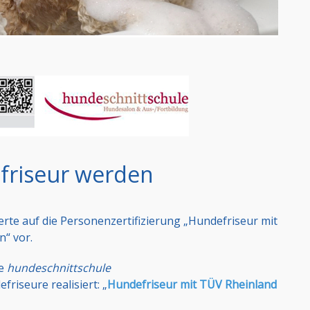
efriseur werden
erte auf die Personen­zertifizierung „Hundefriseur mit
n“ vor.
ie
hundeschnittschule
friseure realisiert: „
Hundefriseur mit TÜV Rheinland