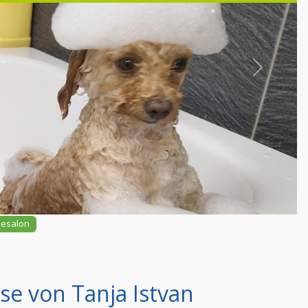
Nächstes
esalon
e von Tanja Istvan