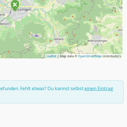
Leaflet
| Map data ©
OpenStreetMap
contributors
efunden. Fehlt etwas? Du kannst selbst
einen Eintrag