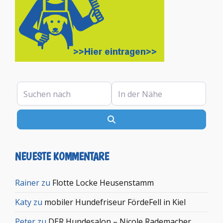
Suchen nach
In der Nähe
Suchen
NEUESTE KOMMENTARE
Rainer
zu
Flotte Locke Heusenstamm
Katy
zu
mobiler Hundefriseur FördeFell in Kiel
Peter
zu
DER Hundesalon – Nicole Rademacher