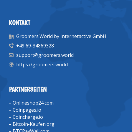
KONTAKT
Groomers.World by Internetactive GmbH
+49 69-34869328
support@groomers.world
https://groomers.world
PARTNERSEITEN
–
Onlineshop24.com
–
Coinpages.io
–
Coincharge.io
–
Bitcoin-Kaufen.org
–
BTCPayWall.com