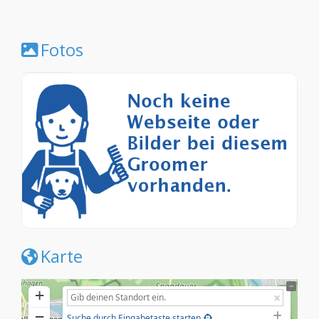
Fotos
Karte
+
−
Suche durch Eingabetaste starten