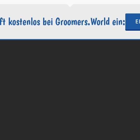
ft kostenlos bei Groomers.World ein:
E
.World | Ein Projekt der
Internetactive GmbH
| Wordpress-Website