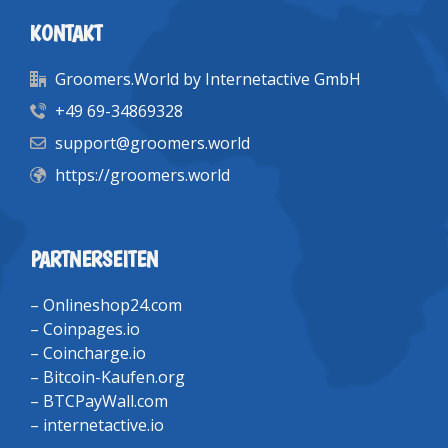
KONTAKT
Groomers.World by Internetactive GmbH
+49 69-34869328
support@groomers.world
https://groomers.world
PARTNERSEITEN
–
Onlineshop24.com
–
Coinpages.io
–
Coincharge.io
–
Bitcoin-Kaufen.org
–
BTCPayWall.com
–
internetactive.io