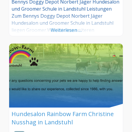
Bennys Doggy Depot Norbert Jäger Hundesalon
und Groomer Schule in Landstuhl Leistungen
Zum Bennys Doggy Depot Norbert Jäger
Hundesalon und Groomer Schule in Landstuhl
liegen Groomer.World keine weiteren
Weiterlesen …
Informationen vor. Groomer Info: Hinterlegen
Sie hier kostenlos Ihre Sprechzeiten, Leistungen
und weitere Infos – jetzt kostenlos anmelden!
Sind Sie Kunde dieses Hundesalons? Dann teilen
Sie Ihre Erfahrungen über die
Kommentarfunktion unten
Hundesalon Rainbow Farm Christine
Nusshag in Landstuhl