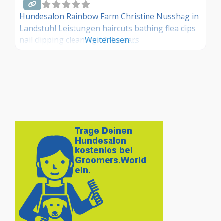
Hundesalon Rainbow Farm Christine Nusshag in
Landstuhl Leistungen haircuts bathing flea dips
nail clipping cleaning of the ears
Weiterlesen …